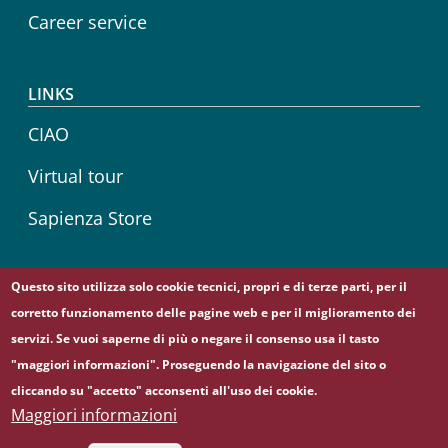
Career service
LINKS
CIAO
Virtual tour
Sapienza Store
Questo sito utilizza solo cookie tecnici, propri e di terze parti, per il
Follow us on
corretto funzionamento delle pagine web e per il miglioramento dei
Telegram
YouTube
servizi. Se vuoi saperne di più o negare il consenso usa il tasto
"maggiori informazioni". Proseguendo la navigazione del sito o
cliccando su "accetto" acconsenti all'uso dei cookie.
© Sapienza Università di Roma - Piazzale Aldo Moro 5,
Maggiori informazioni
00185 Roma - (+39) 06 49911 - C.F.: 80209930587 - P. Iva: