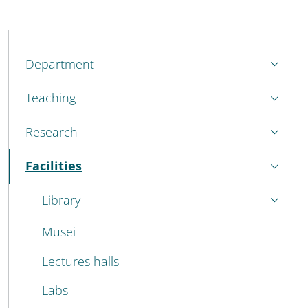
MENU CEV SECOND NAVIGATION
Department
Teaching
Research
Facilities
Active
Library
Musei
Lectures halls
Labs