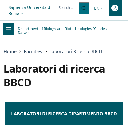
Top-level heading
Skip to main content
Skip to footer content
Slim top
Sapienza Università di
EN
LANGUAGE SWITC
Roma
Department of Biology and Biotechnologies "Charles
Darwin"
Breadcrumb
Home
>
Facilities
>
Laboratori Ricerca BBCD
Laboratori di ricerca
BBCD
LABORATORI DI RICERCA DIPARTIMENTO BBCD