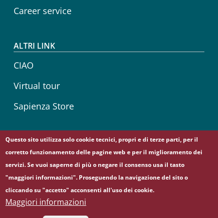
Career service
ALTRI LINK
CIAO
Virtual tour
Sapienza Store
Questo sito utilizza solo cookie tecnici, propri e di terze parti, per il
Seguici su
corretto funzionamento delle pagine web e per il miglioramento dei
Telegram
YouTube
servizi. Se vuoi saperne di più o negare il consenso usa il tasto
"maggiori informazioni". Proseguendo la navigazione del sito o
cliccando su "accetto" acconsenti all'uso dei cookie.
© Sapienza Università di Roma - Piazzale Aldo Moro 5,
Maggiori informazioni
00185 Roma - (+39) 06 49911 - C.F.: 80209930587 - P. Iva: