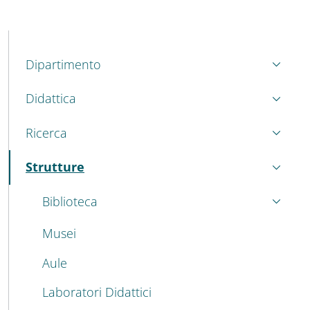
MENU CEV SECOND NAVIGATION
Dipartimento
Didattica
Ricerca
Strutture
Attivo
Biblioteca
Musei
Aule
Laboratori Didattici