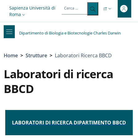
Top-level heading
Salta al contenuto principale
Skip to footer content
Slim top
Sapienza Università di
IT
SELETTORE LIN
Roma
Dipartimento di Biologia e Biotecnologie Charles Darwin
Briciole di pane
Home
>
Strutture
>
Laboratori Ricerca BBCD
Laboratori di ricerca
BBCD
LABORATORI DI RICERCA DIPARTIMENTO BBCD