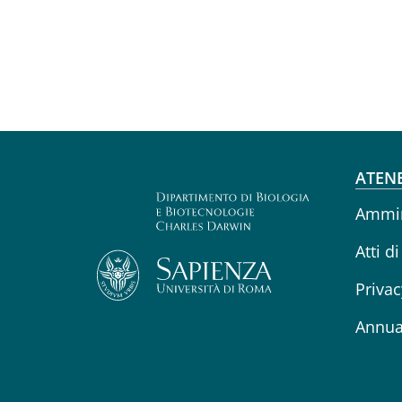
Fo
ATEN
Ammin
Atti di
Privac
Annua