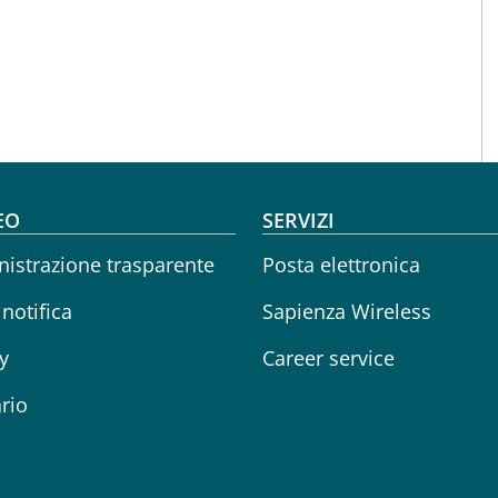
oter menu
EO
SERVIZI
istrazione trasparente
Posta elettronica
 notifica
Sapienza Wireless
y
Career service
rio