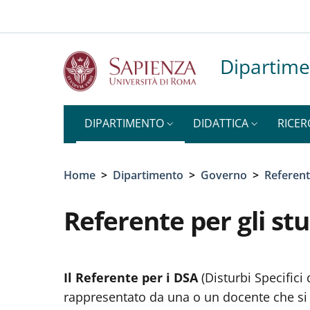
Top-level heading
Slim top
Salta al contenuto principale
Skip to footer content
Dipartime
DIPARTIMENTO
DIDATTICA
RICER
Briciole di pane
Home
>
Dipartimento
>
Governo
>
Referent
Referente per gli st
Il Referente per i DSA
(Disturbi Specific
rappresentato da una o un docente che si o