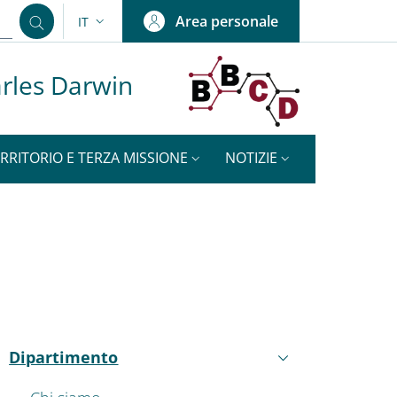
Area personale
IT
SELETTORE LINGUA: CURRENT LANGUAGE
arles Darwin
RRITORIO E TERZA MISSIONE
NOTIZIE
ENU CEV SECOND NAVIGATION
Dipartimento
Attivo