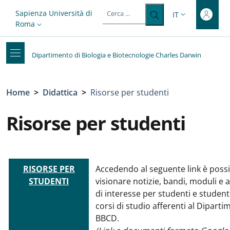
Top-level heading
Salta al contenuto principale
Skip to footer content
Slim top
Sapienza Università di
IT
SELETTORE LIN
Roma
Dipartimento di Biologia e Biotecnologie Charles Darwin
Briciole di pane
Home
>
Didattica
>
Risorse per studenti
Risorse per studenti
RISORSE PER
Accedendo al seguente link è possi
STUDENTI
visionare notizie, bandi, moduli e al
di interesse per studenti e studen
corsi di studio afferenti al Dipart
BBCD.