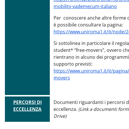
mobility-vademecum-italiano
Per conoscere anche altre forme d
è possibile consultare la pagina:
https://www.uniroma1.it/it/node/
Si sottolinea in particolare il rego
student* “free-movers”, ovvero ch
rientrano in alcuno dei programmi
supporto previsti:
https://www.uniroma1.it/it/pagina/
movers
PERCORSI DI
Documenti riguardanti i percorsi d
ECCELLENZA
eccellenza.
(Link a documenti for
Drive)