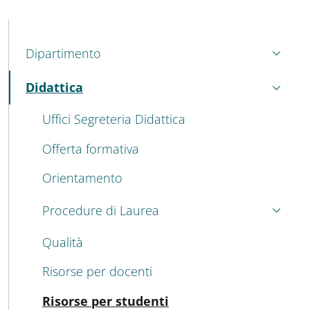
MENU CEV SECOND NAVIGATION
Dipartimento
Didattica
Attivo
Uffici Segreteria Didattica
Offerta formativa
Orientamento
Procedure di Laurea
Qualità
Risorse per docenti
Attivo
Risorse per studenti