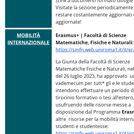
(Link a documenti formato Google 
Visitate la sezione periodicamente
restare costantemente aggiornati 
aggiornate!
MOBILITÀ
Erasmus+ | Facoltà di Scienze
INTERNAZIONALE
Matematiche, Fisiche e Naturali:
https://smfn.web.uniroma1.it/it/e
La Giunta della Facoltà di Scienze
Matematiche Fisiche e Naturali, nel
del 26 luglio 2023, ha approvato u
vademecum per tutt* gli e le stude
intendono effettuare un periodo di
tirocinio formativo o tesi all’estero
usufruendo delle risorse messe a
disposizione dal Programma
Eras
altre risorse per la mobilità intern
studenti e studentesse:
https://smfn.web.uniroma1.it/it/in